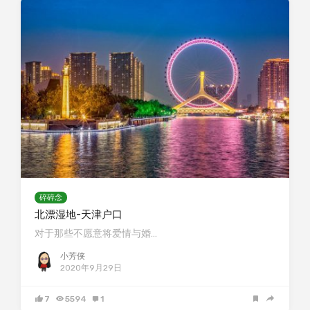
碎碎念
北漂湿地-天津户口
对于那些不愿意将爱情与婚…
小芳侠
2020年9月29日
7
5594
1