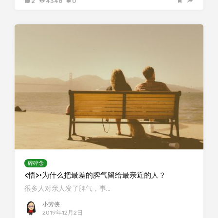
2
4348
0
碎碎念
<悟>·为什么把最差的脾气留给最亲近的人？
很多人对亲人发了脾气，事…
小芳侠
2019年12月2日