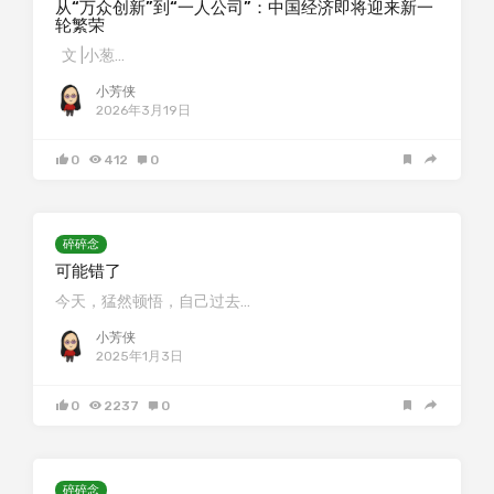
从“万众创新”到“一人公司”：中国经济即将迎来新一
轮繁荣
文 |小葱…
小芳侠
2026年3月19日
0
412
0
碎碎念
可能错了
今天，猛然顿悟，自己过去…
小芳侠
2025年1月3日
0
2237
0
碎碎念